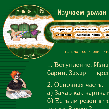
начало
>
сочинения
>
т
1. Вступление. Изн
барин, Захар — кре
2. Основная часть:
а) Захар как карика
б) Есть ли резон в 
ругать Захара?