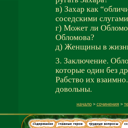
в) Захар как “облич
соседскими слугами
г) Может ли Обломов
Обломова?
д) Женщины в жизни
3. Заключение. Обло
которые один без др
Рабство их взаимно.
довольны.
начало
>
сочинения
>
т