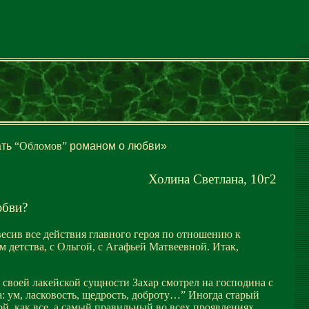
ать
“Обломов
”
романом о любви»
Холина Светлана, 10г2
юбви?
сив все действия главного героя по отношению к
 детства, с Ольгой, с Агафьей Матвеевной. Итак,
своей лакейской сущности Захар смотрел на господина с
: ум, ласковость, щедрость, доброту…” Иногда старый
й, как все, а самый правильный во всех проявлениях