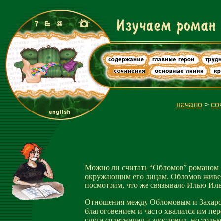
начало
>
со
Можно ли считать “Обломов” романом о
окружающим его лицам. Обломов живет 
посмотрим, что же связывало Илью Иль
Отношения между Обломовым и Захаром 
благоговением и часто хвалился им пер
слуга сплетничал и злословил, но толь