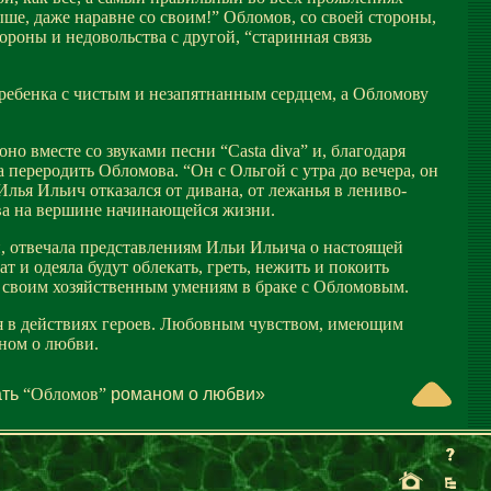
ыше, даже наравне со своим!” Обломов, со своей стороны,
ороны и недовольства с другой, “старинная связь
ребенка с чистым и незапятнанным сердцем, а Обломову
о вместе со звуками песни “Casta diva” и, благодаря
 переродить Обломова. “Он с Ольгой с утра до вечера, он
лья Ильич отказался от дивана, от лежанья в лениво-
ова на вершине начинающейся жизни.
, отвечала представлениям Ильи Ильича о настоящей
 и одеяла будут облекать, греть, нежить и покоить
 своим хозяйственным умениям в браке с Обломовым.
ся в действиях героев. Любовным чувством, имеющим
ном о любви.
ать
“Обломов
”
романом о любви»