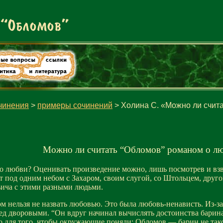
чинения
>
примеры сочинений
> Холина С. «Можно ли счит
Можно ли считать “Обломов” романом о л
 любви? Оценивать произведение можно, лишь посмотрев и взве
под одним небом с Захаром, своим слугой, со Штольцем, другом
ича с этими разными людьми.
нельзя не назвать любовью. Это была любовь-ненависть. Из-за 
ед дворовыми. “Он вдруг начинал вычислять достоинства барина
ко для того, чтобы окружающие поняли: Обломов — барин не тако