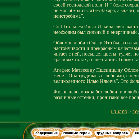
своей господской воли. И “ боже сохра
не мог обходиться без Захара, а значит
неистребима”.
Со Штольцем Илью Ильича связывает го
необходим был сильный и энергичный д
Обломов любил Ольгу. Это была сильная
настойчивости и прекрасным качествам 
читает с ней, посылает цветы, гуляет 
красивых позах, от мечтаний. Только т
Агафью Матвеевну Пшеницыну Обломов л
жене. “Она трудилась с любовью, с неу
великолепного Илью Ильича”. Это был
Жизнь невозможна без любви, и в любо
различные оттенки, пронизано все про
начало
>
со