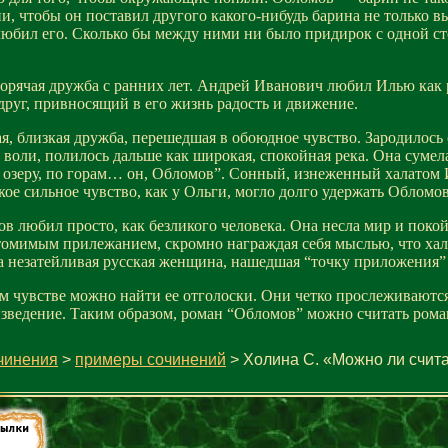
ни, чтобы он поставил другого какого-нибудь барина не только в
, любил его. Сколько бы между ними ни было придирок с одной ст
рячая дружба с ранних лет. Андрей Иванович любил Илью как 
руг, привносящий в его жизнь радость и движение.
, близкая дружба, перешедшая в обоюдное чувство. Зародилось он
воли, полилось дальше как широкая, спокойная река. Она сумела
по озеру, по горам… он, Обломов”. Сонный, изнеженный халатом И
акое сильное чувство, как у Ольги, могло долго удержать Облом
юбил просто, как безликого человека. Она несла мир и покой
томимым прилежанием, скромно награждая себя мыслью, что халат
а незатейливая русская женщина, нашедшая “точку приложения”
м чувстве можно найти ее отголоски. Они четко прослеживают
изведение. Таким образом, роман “Обломов” можно считать рома
чинения
>
примеры сочинений
> Холина С. «Можно ли счит